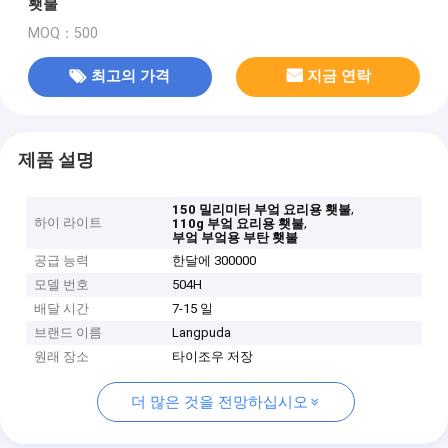
횃불
MOQ：500
최고의 가격
지금 연락
제품 설명
,
150 밀리미터 부엌 요리용 횃불
하이 라이트
,
110g 부엌 요리용 횃불
부엌 부엌용 부탄 횃불
공급 능력
한달에 300000
모델 번호
504H
배달 시간
7-15 일
브랜드 이름
Langpuda
원래 장소
타이조우 저장
더 많은 것을 전망하십시오