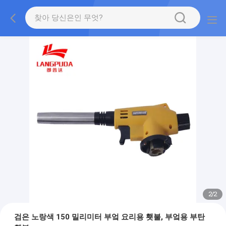
2
/
2
검은 노랑색 150 밀리미터 부엌 요리용 횃불, 부엌용 부탄