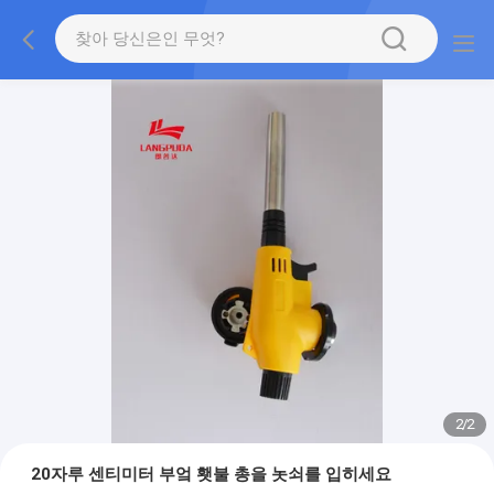
2
/
2
20자루 센티미터 부엌 횃불 총을 놋쇠를 입히세요