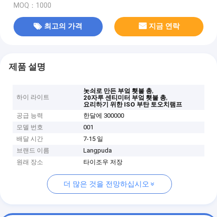
MOQ：1000
최고의 가격
지금 연락
제품 설명
,
놋쇠로 만든 부엌 횃불 총
하이 라이트
,
20자루 센티미터 부엌 횃불 총
요리하기 위한 ISO 부탄 토오치램프
공급 능력
한달에 300000
모델 번호
001
배달 시간
7-15 일
브랜드 이름
Langpuda
원래 장소
타이조우 저장
더 많은 것을 전망하십시오