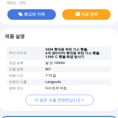
MOQ：500
최고의 가격
지금 연락
제품 설명
,
OEM 휴대용 부탄 가스 횃불
하이 라이트
,
4개 센티미터 휴대용 부탄 가스 횃불
1300 Ｃ 횃불 화염 방사기
공급 능력
달 당 100000
모델 번호
807
배달 시간
7-15 일
브랜드 이름
Langpuda
원래 장소
타이조우 저장
더 많은 것을 전망하십시오