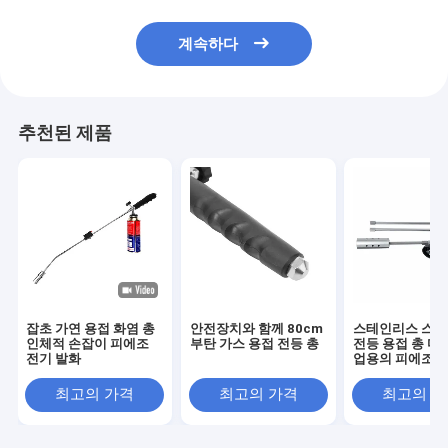
계속하다
추천된 제품
잡초 가연 용접 화염 총
안전장치와 함께 80cm
스테인리스 스틸
인체적 손잡이 피에조
부탄 가스 용접 전등 총
전등 용접 총 다이
전기 발화
업용의 피에조 전
화
최고의 가격
최고의 가격
최고의 