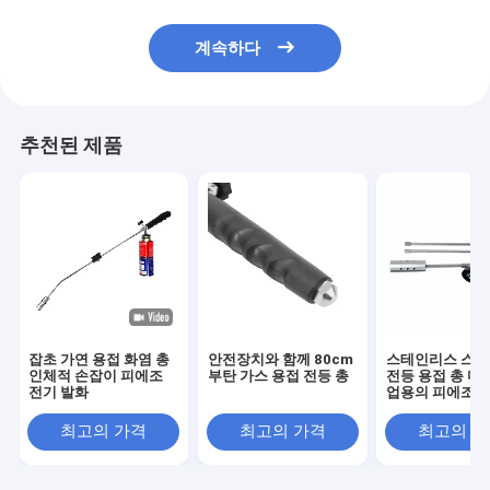
계속하다
추천된 제품
잡초 가연 용접 화염 총
안전장치와 함께 80cm
스테인리스 스틸
인체적 손잡이 피에조
부탄 가스 용접 전등 총
전등 용접 총 다이
전기 발화
업용의 피에조 전
화
최고의 가격
최고의 가격
최고의 