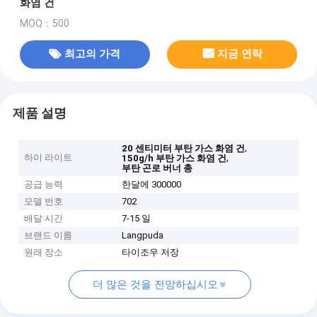
화염 건
MOQ：500
최고의 가격
지금 연락
제품 설명
,
20 센티미터 부탄 가스 화염 건
하이 라이트
,
150g/h 부탄 가스 화염 건
부탄 곤로 버너 총
공급 능력
한달에 300000
모델 번호
702
배달 시간
7-15 일
브랜드 이름
Langpuda
원래 장소
타이조우 저장
더 많은 것을 전망하십시오