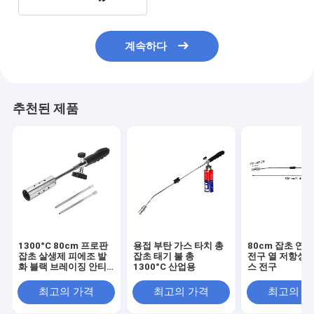
계속하다
추천된 제품
1300°C 80cm 프로판
용접 부탄 가스 타치 총
80cm 잡초 연
잡초 살생제 피에조 발
잡초 태기 불 총
전구 열 저항성 
화 블랙 브레이징 안티
1300°C 산업용
스 전구
슬리드 핸들
최고의 가격
최고의 가격
최고의 