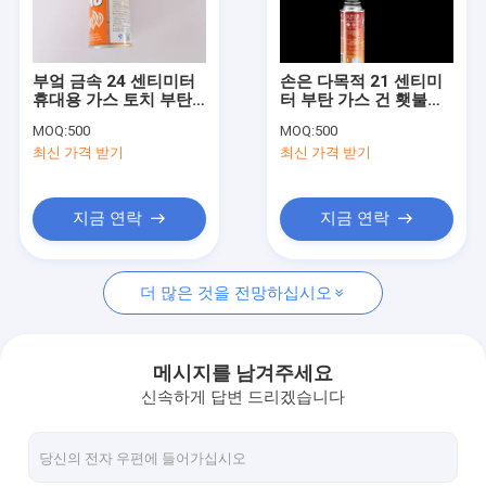
공장 여행
품질 관리
부엌 금속 24 센티미터
손은 다목적 21 센티미
휴대용 가스 토치 부탄
터 부탄 가스 건 횃불을
연락주세요
화염 건
잡았습니다
MOQ:
500
MOQ:
500
최신 가격 받기
최신 가격 받기
뉴스
인용문을 요구하세요
지금 연락
지금 연락
더 많은 것을 전망하십시오
가스 토치 총
부엌 횃불 총
메시지를 남겨주세요
신속하게 답변 드리겠습니다
용접 토치 총
가스 가열 버너