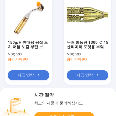
150g/H 휴대용 용접 토
두배 황동관 1300 Ｃ 15
치 더블 노즐 부탄 브레
센티미터 포켓용 부엌
이징 토치
횃불
MOQ:
500
MOQ:
500
최신 가격 받기
최신 가격 받기
지금 연락
지금 연락
시간 절약
최고의 제품에 문의하십시오.