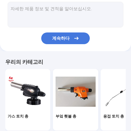
가스 토오치램프를 야영시키기
부탄 화염 건
가지고 다닐 수 있는 화염 건
계속하다
전기불꽃 총
BBQ 화염 건
우리의 카테고리
카세트 가스 토치 버너
가스 토치 부분
야외 야영 스토브
가스 토치 총
부엌 횃불 총
용접 토치 총