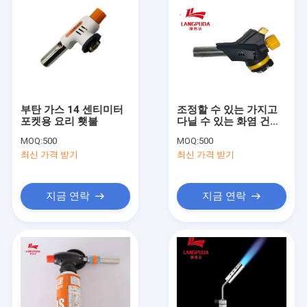
부탄 가스 14 센티미터
조정할 수 있는 가지고
포켓용 요리 횃불
다닐 수 있는 화염 건에
불을 붙이는 다목적 본
MOQ:
500
MOQ:
500
인
최신 가격 받기
최신 가격 받기
지금 연락
지금 연락
집
제품
회사 소개