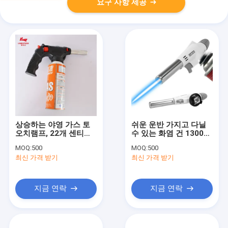
요구 사항 제공
상승하는 야영 가스 토
쉬운 운반 가지고 다닐
오치램프, 22개 센티미
수 있는 화염 건 1300C
터 포켓용 부탄 횃불
포켓용 횃불 총
MOQ:
500
MOQ:
500
최신 가격 받기
최신 가격 받기
지금 연락
지금 연락