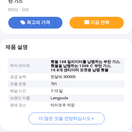
탄 가스
MOQ：500
최고의 가격
지금 연락
제품 설명
,
횃불 108 밀리미터를 납땜하는 부탄 가스
하이 라이트
,
횃불을 납땜하는 1300 Ｃ 부탄 가스
10.8개 센티미터 포켓용 납땜 횃불
공급 능력
한달에 300000
모델 번호
701
배달 시간
7-15 일
브랜드 이름
Langpuda
원래 장소
타이조우 저장
더 많은 것을 전망하십시오