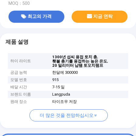
MOQ：500
최고의 가격
지금 연락
제품 설명
,
1300년 섭씨 용접 토치 총
하이 라이트
,
횃불 총기를 용접하는 높은 온도
20 밀리미터 납땜 토오치램프
공급 능력
한달에 300000
모델 번호
915
배달 시간
7-15 일
브랜드 이름
Langpuda
원래 장소
타이조우 저장
더 많은 것을 전망하십시오