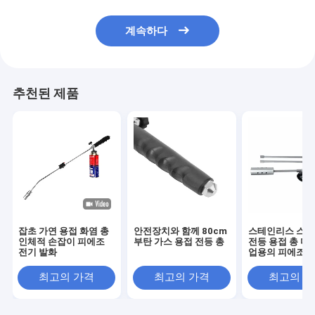
계속하다
추천된 제품
잡초 가연 용접 화염 총
안전장치와 함께 80cm
스테인리스 스틸
인체적 손잡이 피에조
부탄 가스 용접 전등 총
전등 용접 총 다이
전기 발화
업용의 피에조 전
화
최고의 가격
최고의 가격
최고의 