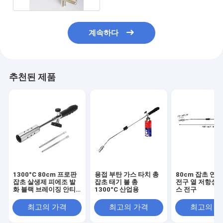
계속하다
추천된 제품
1300°C 80cm 프로판
용접 부탄 가스 타치 총
80cm 잡초 연
잡초 살생제 피에조 발
잡초 태기 불 총
전구 열 저항성 
화 블랙 브레이징 안티
1300°C 산업용
스 전구
슬리드 핸들
최고의 가격
최고의 가격
최고의 