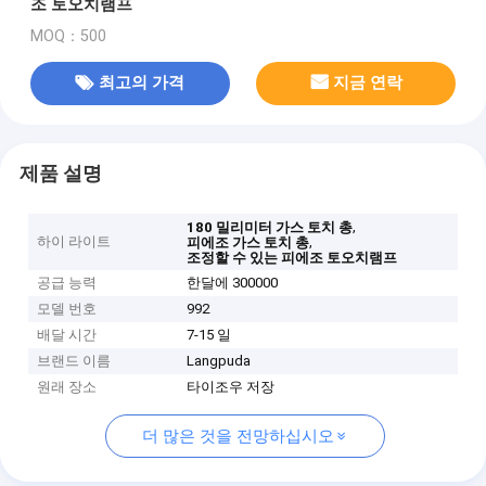
조 토오치램프
MOQ：500
최고의 가격
지금 연락
제품 설명
,
180 밀리미터 가스 토치 총
하이 라이트
,
피에조 가스 토치 총
조정할 수 있는 피에조 토오치램프
공급 능력
한달에 300000
모델 번호
992
배달 시간
7-15 일
브랜드 이름
Langpuda
원래 장소
타이조우 저장
더 많은 것을 전망하십시오